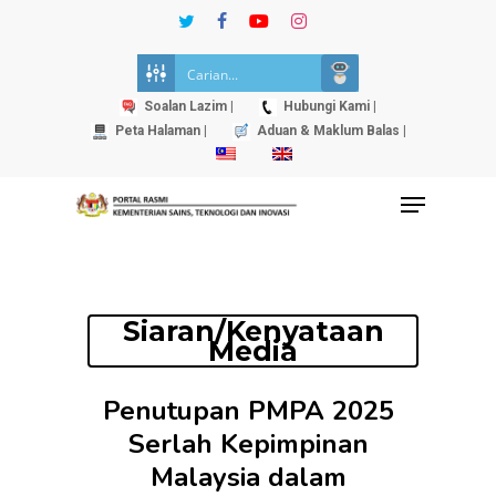
Skip
twitter
facebook
youtube
instagram
to
Close
main
Menu
content
Soalan Lazim |
Hubungi Kami |
Peta Halaman |
Aduan & Maklum Balas |
Menu
Siaran/Kenyataan
Media
Penutupan PMPA 2025
Serlah Kepimpinan
Malaysia dalam