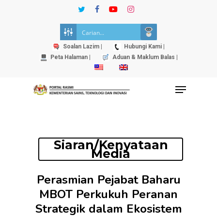
Skip
twitter
facebook
youtube
instagram
to
Close
main
Menu
content
Soalan Lazim |
Hubungi Kami |
Peta Halaman |
Aduan & Maklum Balas |
Menu
Siaran/Kenyataan
Media
Perasmian Pejabat Baharu
MBOT Perkukuh Peranan
Strategik dalam Ekosistem