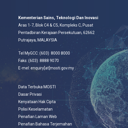
Kementerian Sains, Teknologi Dan Inovasi
Aras 1-7, Blok C4 & C5, Kompleks C, Pusat
Pentadbiran Kerajaan Persekutuan, 62662
Putrajaya, MALAYSIA
Tel MyGCC: (603) 8000 8000
Faks: (603) 8888 9070
E-mel: enquiry[at]mosti.gov.my
Data Terbuka MOSTI
Dasar Privasi
Kenyataan Hak Cipta
Polisi Keselamatan
Penafian Laman Web
Penafian Bahasa Terjemahan