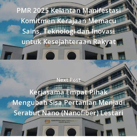
PMR 2025 Kelantan Manifestasi
Komitmen Kerajaan Memacu
Sains, Teknologi dan Inovasi
untuk Kesejahteraan Rakyat
Next Post
Kerjasama Empat Pihak
Mengubah Sisa Pertanian Menjadi
Serabut Nano (Nanofiber) Lestari