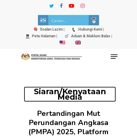
Skip
twitter
facebook
youtube
instagram
to
Close
main
Menu
content
Soalan Lazim |
Hubungi Kami |
Peta Halaman |
Aduan & Maklum Balas |
Menu
Siaran/Kenyataan
Media
Pertandingan Mut
Perundangan Angkasa
(PMPA) 2025, Platform