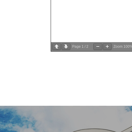
Page
1
/
2
Zoom
100