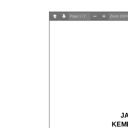
Page
1
/
2
Zoom
100