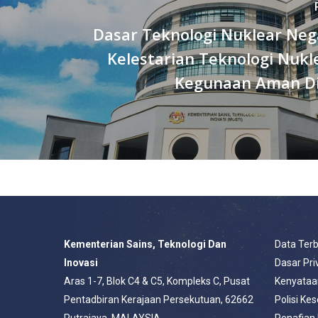
Dasar Teknologi Nuklear Neg
Kelestarian Teknologi Nuk
Kegunaan Aman Di
Kementerian Sains, Teknologi Dan
Data Ter
Inovasi
Dasar Pri
Aras 1-7, Blok C4 & C5, Kompleks C, Pusat
Kenyataa
Pentadbiran Kerajaan Persekutuan, 62662
Polisi Ke