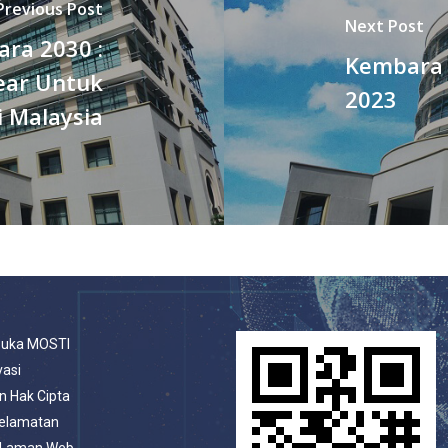
Previous Post
Next Post
ara 2030 :
Kembara S
lear Untuk
2023
 Malaysia
buka MOSTI
vasi
n Hak Cipta
selamatan