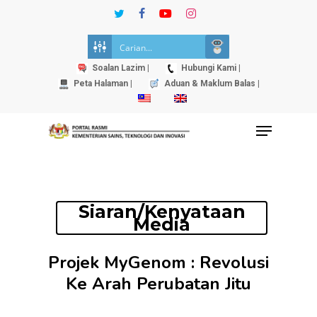
Skip
twitter
facebook
youtube
instagram
to
Close
main
Menu
content
Soalan Lazim |
Hubungi Kami |
Peta Halaman |
Aduan & Maklum Balas |
Menu
Siaran/Kenyataan
Media
Projek MyGenom : Revolusi
Ke Arah Perubatan Jitu