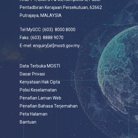
Pentadbiran Kerajaan Persekutuan, 62662
Putrajaya, MALAYSIA
Tel MyGCC: (603) 8000 8000
Faks: (603) 8888 9070
E-mel: enquiry[at]mosti.gov.my
Data Terbuka MOSTI
Dasar Privasi
Kenyataan Hak Cipta
Polisi Keselamatan
Penafian Laman Web
Penafian Bahasa Terjemahan
Peta Halaman
Bantuan