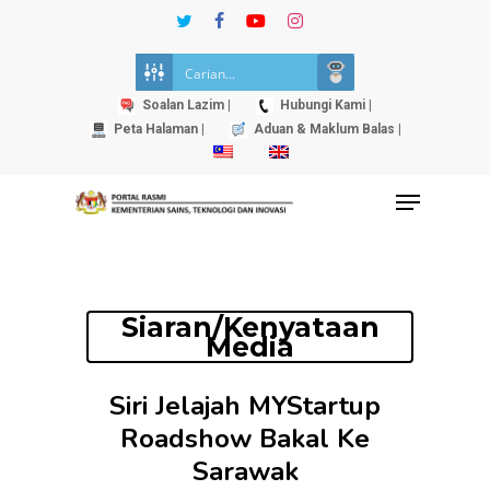
Skip
twitter
facebook
youtube
instagram
to
Close
main
Menu
content
Soalan Lazim |
Hubungi Kami |
Peta Halaman |
Aduan & Maklum Balas |
Menu
Siaran/Kenyataan
Media
Siri Jelajah MYStartup
Roadshow Bakal Ke
Sarawak