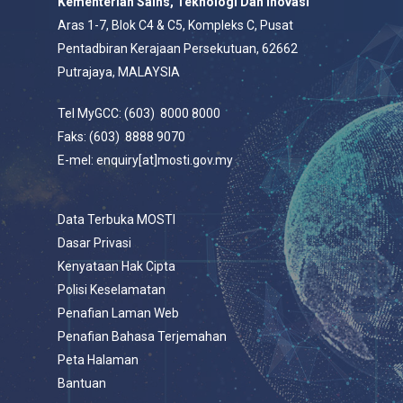
Kementerian Sains, Teknologi Dan Inovasi
Aras 1-7, Blok C4 & C5, Kompleks C, Pusat
Pentadbiran Kerajaan Persekutuan, 62662
Putrajaya, MALAYSIA
Tel MyGCC: (603) 8000 8000
Faks: (603) 8888 9070
E-mel: enquiry[at]mosti.gov.my
Data Terbuka MOSTI
Dasar Privasi
Kenyataan Hak Cipta
Polisi Keselamatan
Penafian Laman Web
Penafian Bahasa Terjemahan
Peta Halaman
Bantuan