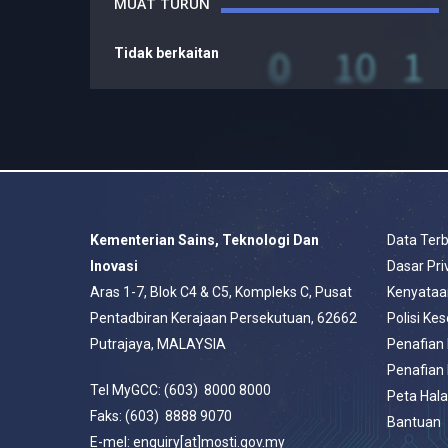
MUAT TURUN
Tidak berkaitan
Kementerian Sains, Teknologi Dan
Data Ter
Inovasi
Dasar Pri
Aras 1-7, Blok C4 & C5, Kompleks C, Pusat
Kenyataa
Pentadbiran Kerajaan Persekutuan, 62662
Polisi Ke
Putrajaya, MALAYSIA
Penafian
Penafian
Tel MyGCC: (603) 8000 8000
Peta Hal
Faks: (603) 8888 9070
Bantuan
E-mel: enquiry[at]mosti.gov.my