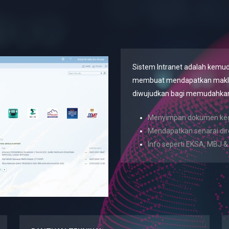
Sistem Intranet adalah kemu
membuat mendapatkan maklum
diwujudkan bagi memudahkan
Menyimpan dokumen keg
Mendapatkan senarai dire
Info seperti EKSA, MBJ & l