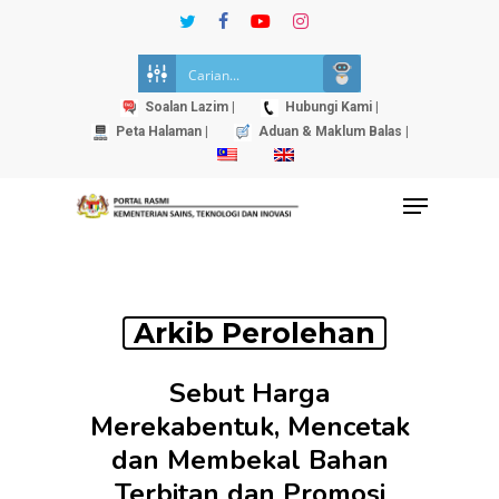
Skip
twitter
facebook
youtube
instagram
to
Close
main
Menu
content
Soalan Lazim |
Hubungi Kami |
Peta Halaman |
Aduan & Maklum Balas |
Menu
Arkib Perolehan
Sebut Harga
Merekabentuk, Mencetak
dan Membekal Bahan
Terbitan dan Promosi