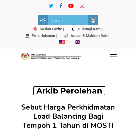
Skip
twitter
facebook
youtube
instagram
to
Close
main
Menu
content
Soalan Lazim |
Hubungi Kami |
Peta Halaman |
Aduan & Maklum Balas |
Menu
Arkib Perolehan
Sebut Harga Perkhidmatan
Load Balancing Bagi
Tempoh 1 Tahun di MOSTI