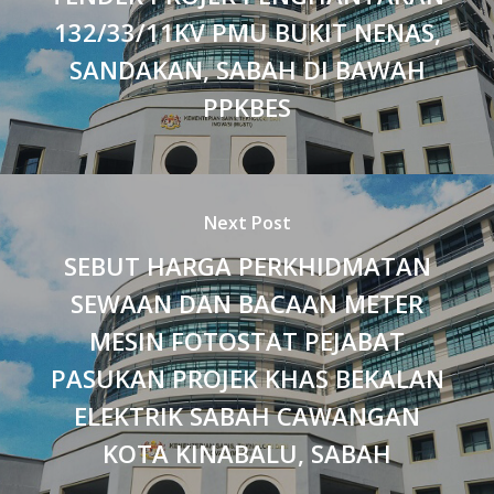
132/33/11KV PMU BUKIT NENAS,
SANDAKAN, SABAH DI BAWAH
PPKBES
Next Post
SEBUT HARGA PERKHIDMATAN
SEWAAN DAN BACAAN METER
MESIN FOTOSTAT PEJABAT
PASUKAN PROJEK KHAS BEKALAN
ELEKTRIK SABAH CAWANGAN
KOTA KINABALU, SABAH