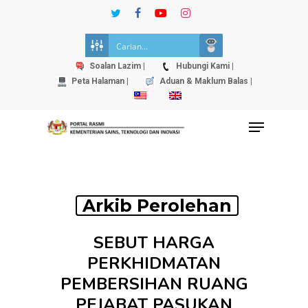
Skip
twitter
facebook
youtube
instagram
to
Close
main
Menu
content
Soalan Lazim |
Hubungi Kami |
Peta Halaman |
Aduan & Maklum Balas |
Menu
Arkib Perolehan
SEBUT HARGA
PERKHIDMATAN
PEMBERSIHAN RUANG
PEJABAT PASUKAN