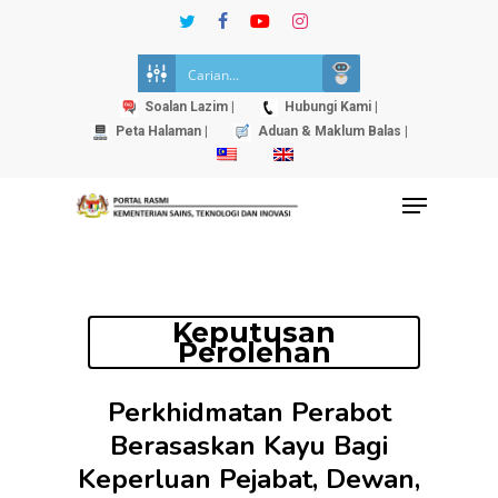
Skip
twitter
facebook
youtube
instagram
to
Close
main
Menu
content
Soalan Lazim |
Hubungi Kami |
Peta Halaman |
Aduan & Maklum Balas |
Menu
Keputusan
Perolehan
Perkhidmatan Perabot
Berasaskan Kayu Bagi
Keperluan Pejabat, Dewan,