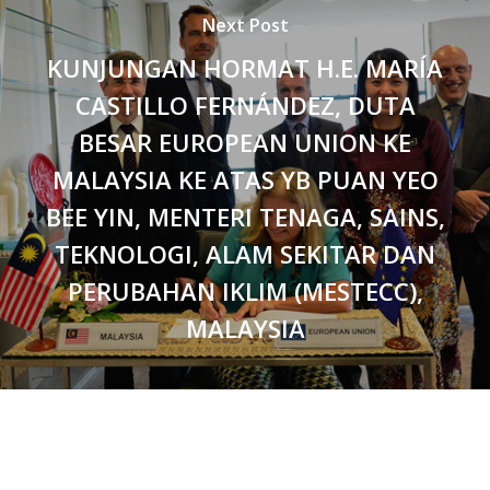
Next Post
KUNJUNGAN HORMAT H.E. MARÍA
CASTILLO FERNÁNDEZ, DUTA
BESAR EUROPEAN UNION KE
MALAYSIA KE ATAS YB PUAN YEO
BEE YIN, MENTERI TENAGA, SAINS,
TEKNOLOGI, ALAM SEKITAR DAN
PERUBAHAN IKLIM (MESTECC),
MALAYSIA