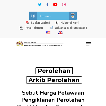
Skip
twitter
facebook
youtube
instagram
to
Close
main
Menu
content
Soalan Lazim |
Hubungi Kami |
Peta Halaman |
Aduan & Maklum Balas |
Menu
Perolehan
Arkib Perolehan
Sebut Harga Pelawaan
Pengiklanan Perolehan