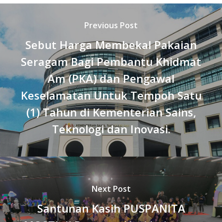
Previous Post
Sebut Harga Membekal Pakaian
Seragam Bagi Pembantu Khidmat
Am (PKA) dan Pengawal
Keselamatan Untuk Tempoh Satu
(1) Tahun di Kementerian Sains,
Teknologi dan Inovasi.
Next Post
Santunan Kasih PUSPANITA