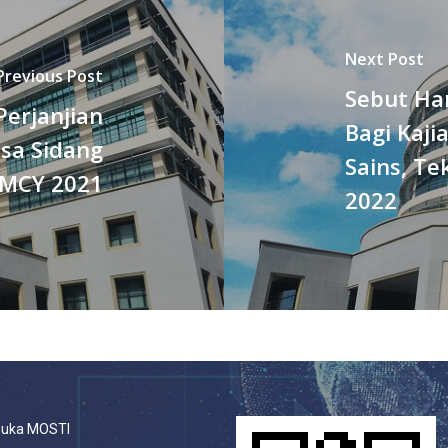
Next Post
Previous Post
Sebut Ha
erjanjian
Bagi Kaj
sa Sidang
Sains, Te
MCY 2021
2022
buka MOSTI