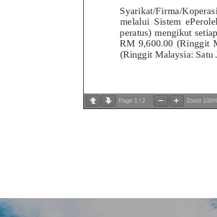
Page
1
/
2
Zoom
100