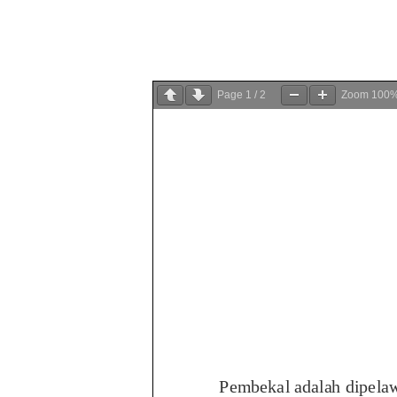
Page
1
/
2
Zoom
100