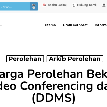
Soalan Lazim |
Hubungi Kami |
Utama
Profil Korporat
Inform
Perolehan
Arkib Perolehan
arga Perolehan Bek
deo Conferencing d
(DDMS)