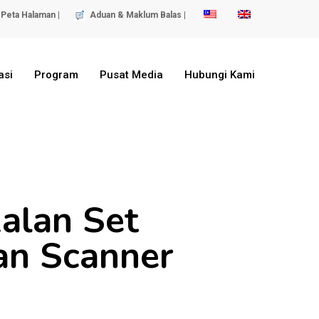
Peta Halaman |
Aduan & Maklum Balas |
asi
Program
Pusat Media
Hubungi Kami
alan Set
an Scanner