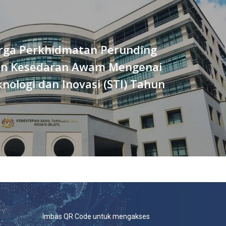
rga Perkhidmatan Perunding
ian Kesedaran Awam Mengenai
knologi dan Inovasi (STI) Tahun
Imbas QR Code untuk mengakses