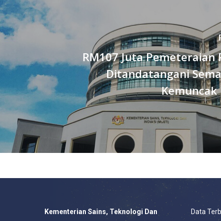
RM107 Juta Pemeteraian P
Ditandatangani Sema
Kemuncak 
Kementerian Sains, Teknologi Dan
Data Ter