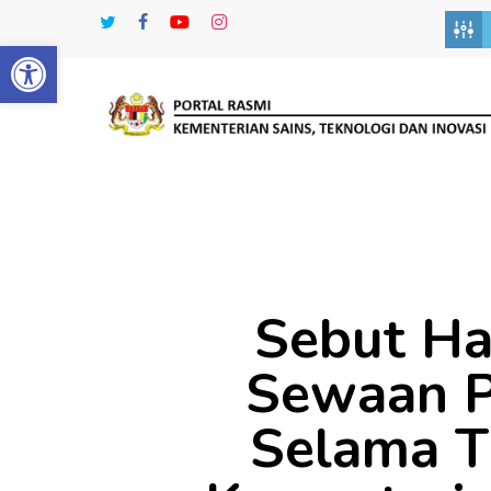
Skip
twitter
facebook
youtube
instagram
to
Open toolbar
main
content
Sebut Ha
Sewaan P
Selama T