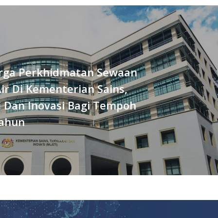
rga Perkhidmatan Sewaan
ir Di Kementerian Sains,
i Dan Inovasi Bagi Tempoh
Tahun