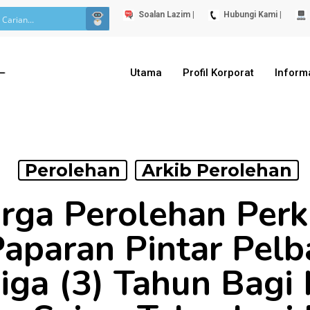
Soalan Lazim |
Hubungi Kami |
Utama
Profil Korporat
Inform
Perolehan
Arkib Perolehan
rga Perolehan Per
aparan Pintar Pelb
iga (3) Tahun Bagi