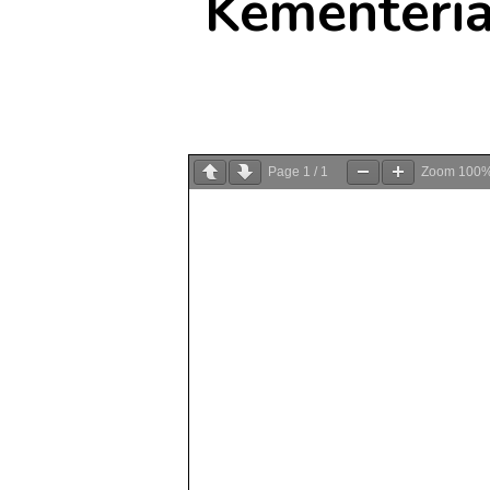
Kementeria
Page
1
/
1
Zoom
100