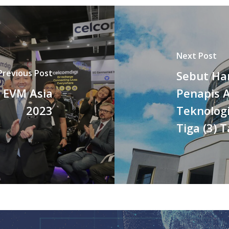
Next Post
Previous Post
Sebut Ha
 EVM Asia
Penapis A
2023
Teknolog
Tiga (3) 