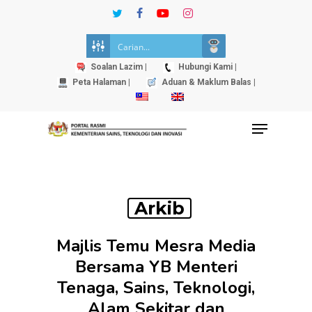
Skip
twitter
facebook
youtube
instagram
to
Close
main
Menu
content
Soalan Lazim |
Hubungi Kami |
Peta Halaman |
Aduan & Maklum Balas |
Menu
Arkib
Majlis Temu Mesra Media
Bersama YB Menteri
Tenaga, Sains, Teknologi,
Alam Sekitar dan