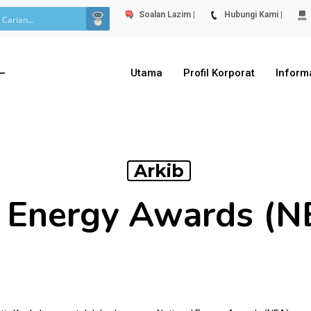
Soalan Lazim |
Hubungi Kami |
Utama
Profil Korporat
Inform
Arkib
l Energy Awards (N