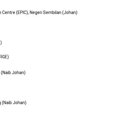
n Centre (EPIC), Negeri Sembilan (Johan)
)
RGE)
r (Naib Johan)
g (Naib Johan)