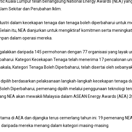
tic Kuala Lumpur telah berlangsung National Energy Awards (NEA) ya
Alam Sekitar dan Perubahan Iklim.
dustri dalam kecekapan tenaga dan tenaga boleh diperbaharui untuk 
elain itu, NEA dianjurkan untuk mengiktiraf komitmen serta meningkatk
pan dalam operasi mereka.
akkan daripada 145 permohonan dengan 77 organisasi yang layak unt
baharui. Kategori Kecekapan Tenaga telah menerima 17 pencalonan u
la, Kategori Tenaga Boleh Diperbaharui, telah disertai oleh sebanyak 
dipilih berdasarkan pelaksanaan langkah-langkah kecekapan tenaga d
Boleh Diperbaharui, pemenang dipilih melalui penggunaan teknologi tena
ang NEA akan mewakili Malaysia dalam ASEAN Energy Awards (AEA) 20
g utama di AEA dan dijangka terus cemerlang tahun ini. 19 pemenang 
10 daripada mereka menang dalam kategori masing-masing.