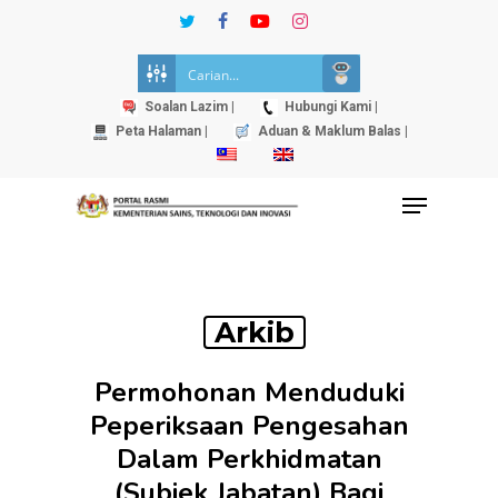
Skip
twitter
facebook
youtube
instagram
to
Close
main
Menu
content
Soalan Lazim |
Hubungi Kami |
Peta Halaman |
Aduan & Maklum Balas |
Menu
Arkib
Permohonan Menduduki
Peperiksaan Pengesahan
Dalam Perkhidmatan
(Subjek Jabatan) Bagi