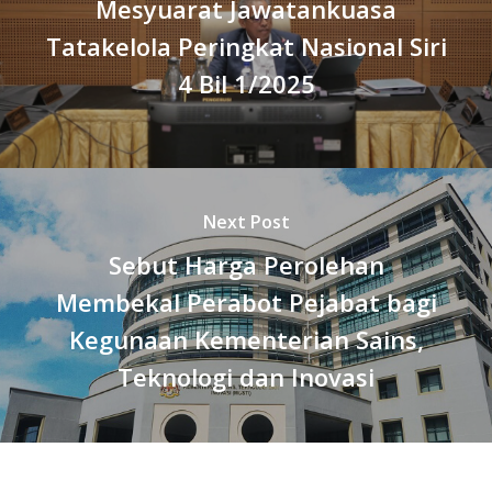
Mesyuarat Jawatankuasa
Tatakelola Peringkat Nasional Siri
4 Bil 1/2025
Next Post
Sebut Harga Perolehan
Membekal Perabot Pejabat bagi
Kegunaan Kementerian Sains,
Teknologi dan Inovasi