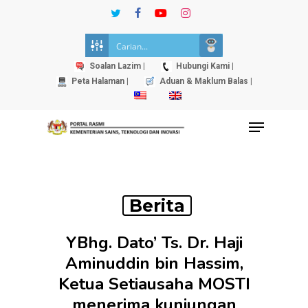
Skip
twitter
facebook
youtube
instagram
to
Close
main
Menu
content
Soalan Lazim |
Hubungi Kami |
Peta Halaman |
Aduan & Maklum Balas |
Menu
Berita
YBhg. Dato’ Ts. Dr. Haji
Aminuddin bin Hassim,
Ketua Setiausaha MOSTI
menerima kunjungan