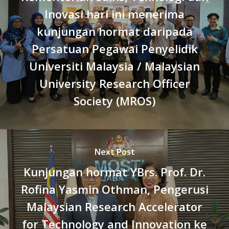
Inovasi hari ini menerima
kunjungan hormat daripada
Persatuan Pegawai Penyelidik
Universiti Malaysia / Malaysian
University Research Officer
Society (MROS)
Next Post
Kunjungan hormat YBrs. Prof. Dr.
Rofina Yasmin Othman, Pengerusi
Malaysian Research Accelerator
for Technology and Innovation ke