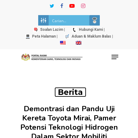
Skip
twitter
facebook
youtube
instagram
to
Close
main
Menu
content
Soalan Lazim |
Hubungi Kami |
Peta Halaman |
Aduan & Maklum Balas |
Menu
Berita
Demontrasi dan Pandu Uji
Kereta Toyota Mirai, Pamer
Potensi Teknologi Hidrogen
Dalam Sektor Mobiliti