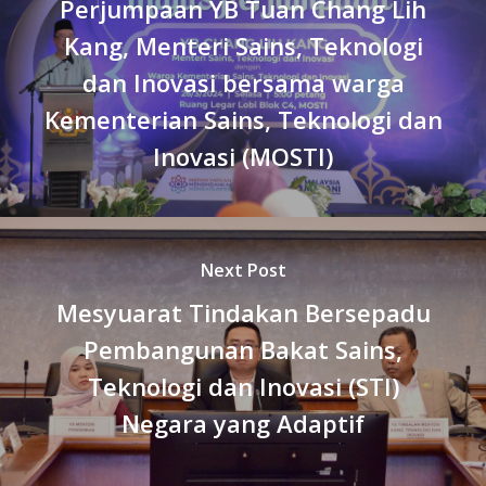
Perjumpaan YB Tuan Chang Lih
Kang, Menteri Sains, Teknologi
dan Inovasi bersama warga
Kementerian Sains, Teknologi dan
Inovasi (MOSTI)
Next Post
Mesyuarat Tindakan Bersepadu
Pembangunan Bakat Sains,
Teknologi dan Inovasi (STI)
Negara yang Adaptif