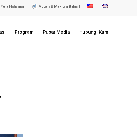
Peta Halaman |
Aduan & Maklum Balas |
asi
Program
Pusat Media
Hubungi Kami
4