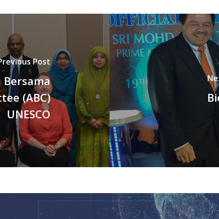
Previous Post
Ne
a Bersama
ttee (ABC)
Bi
UNESCO