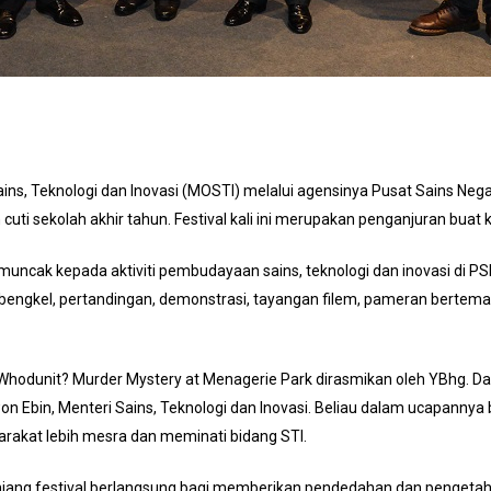
ns, Teknologi dan Inovasi (MOSTI) melalui agensinya Pusat Sains Neg
ti sekolah akhir tahun. Festival kali ini merupakan penganjuran buat 
muncak kepada aktiviti pembudayaan sains, teknologi dan inovasi di PS
ngkel, pertandingan, demonstrasi, tayangan filem, pameran bertema d
odunit? Murder Mystery at Menagerie Park dirasmikan oleh YBhg. Dato’
 Ebin, Menteri Sains, Teknologi dan Inovasi. Beliau dalam ucapannya 
rakat lebih mesra dan meminati bidang STI.
panjang festival berlangsung bagi memberikan pendedahan dan pengeta