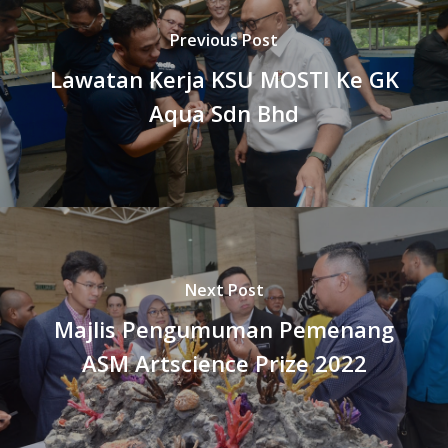
Previous Post
Lawatan Kerja KSU MOSTI Ke GK
Aqua Sdn Bhd
Next Post
Majlis Pengumuman Pemenang
ASM Artscience Prize 2022