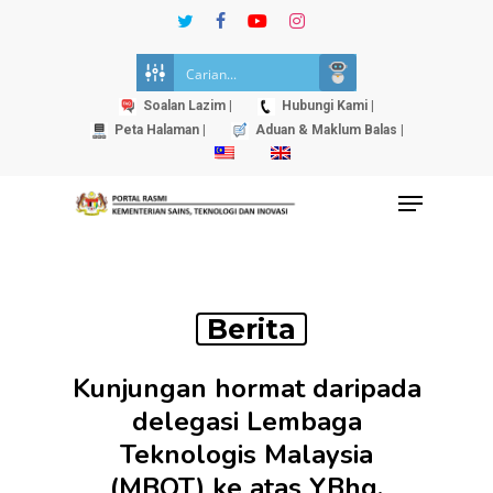
Skip
twitter
facebook
youtube
instagram
to
Close
main
Menu
content
Soalan Lazim |
Hubungi Kami |
Peta Halaman |
Aduan & Maklum Balas |
Menu
Berita
Kunjungan hormat daripada
delegasi Lembaga
Teknologis Malaysia
(MBOT) ke atas YBhg.