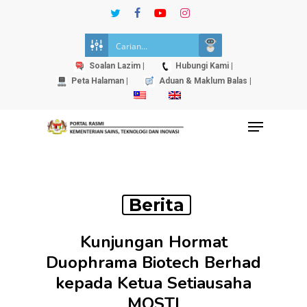
Skip
twitter
facebook
youtube
instagram
to
Close
main
Menu
content
Soalan Lazim |
Hubungi Kami |
Peta Halaman |
Aduan & Maklum Balas |
Menu
Berita
Kunjungan Hormat
Duophrama Biotech Berhad
kepada Ketua Setiausaha
MOSTI