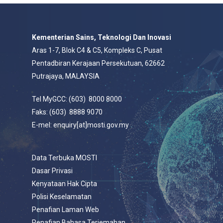
Kementerian Sains, Teknologi Dan Inovasi
Aras 1-7, Blok C4 & C5, Kompleks C, Pusat
Pentadbiran Kerajaan Persekutuan, 62662
Putrajaya, MALAYSIA
Tel MyGCC: (603) 8000 8000
Faks: (603) 8888 9070
E-mel: enquiry[at]mosti.gov.my
Data Terbuka MOSTI
Dasar Privasi
Kenyataan Hak Cipta
Polisi Keselamatan
Penafian Laman Web
Penafian Bahasa Terjemahan