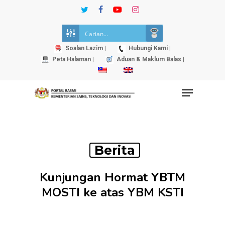
Skip
twitter
facebook
youtube
instagram
to
Close
main
Menu
content
Soalan Lazim |
Hubungi Kami |
Peta Halaman |
Aduan & Maklum Balas |
Menu
Berita
Kunjungan Hormat YBTM
MOSTI ke atas YBM KSTI