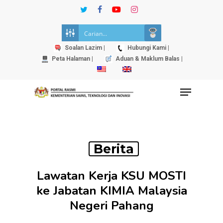
Skip
twitter
facebook
youtube
instagram
to
Close
main
Menu
content
Soalan Lazim |
Hubungi Kami |
Peta Halaman |
Aduan & Maklum Balas |
Menu
Berita
Lawatan Kerja KSU MOSTI
ke Jabatan KIMIA Malaysia
Negeri Pahang