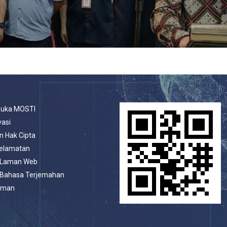
buka MOSTI
vasi
n Hak Cipta
selamatan
 Laman Web
 Bahasa Terjemahan
aman