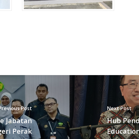
Previous Post
Next Post
e Jabatan
Hub Pend
geri Perak
Educatio