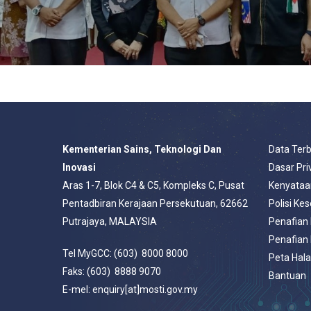
Kementerian Sains, Teknologi Dan
Data Ter
Inovasi
Dasar Pri
Aras 1-7, Blok C4 & C5, Kompleks C, Pusat
Kenyataa
Pentadbiran Kerajaan Persekutuan, 62662
Polisi Ke
Putrajaya, MALAYSIA
Penafian
Penafian
Tel MyGCC: (603) 8000 8000
Peta Hal
Faks: (603) 8888 9070
Bantuan
E-mel: enquiry[at]mosti.gov.my