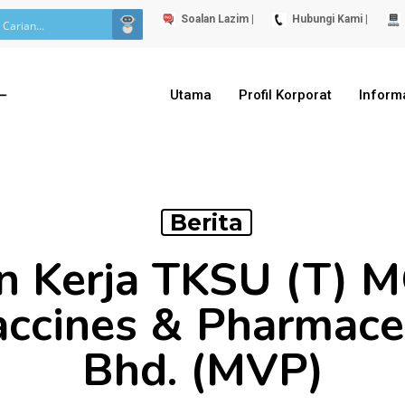
Soalan Lazim |
Hubungi Kami |
Utama
Profil Korporat
Inform
Berita
n Kerja TKSU (T) M
accines & Pharmaceu
Bhd. (MVP)