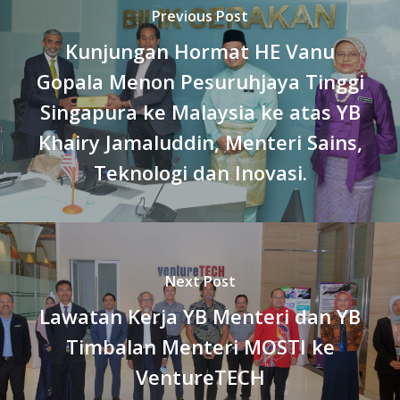
Previous Post
Kunjungan Hormat HE Vanu
Gopala Menon Pesuruhjaya Tinggi
Singapura ke Malaysia ke atas YB
Khairy Jamaluddin, Menteri Sains,
Teknologi dan Inovasi.
Next Post
Lawatan Kerja YB Menteri dan YB
Timbalan Menteri MOSTI ke
VentureTECH