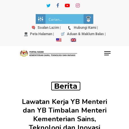
Skip
twitter
facebook
youtube
instagram
to
Close
main
Menu
content
Soalan Lazim |
Hubungi Kami |
Peta Halaman |
Aduan & Maklum Balas |
Menu
Berita
Lawatan Kerja YB Menteri
dan YB Timbalan Menteri
Kementerian Sains,
Teknologi dan Inovasi