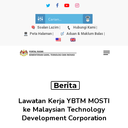
Skip
twitter
facebook
youtube
instagram
to
Close
main
Menu
content
Soalan Lazim |
Hubungi Kami |
Peta Halaman |
Aduan & Maklum Balas |
Menu
Berita
Lawatan Kerja YBTM MOSTI
ke Malaysian Technology
Development Corporation