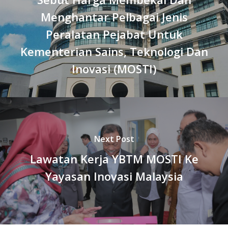
Menghantar Pelbagai Jenis
Peralatan Pejabat Untuk
Kementerian Sains, Teknologi Dan
Inovasi (MOSTI)
Next Post
Lawatan Kerja YBTM MOSTI Ke
Yayasan Inovasi Malaysia