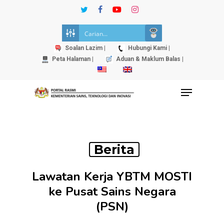
Skip
twitter
facebook
youtube
instagram
to
Close
main
Menu
content
Soalan Lazim |
Hubungi Kami |
Peta Halaman |
Aduan & Maklum Balas |
Menu
Berita
Lawatan Kerja YBTM MOSTI
ke Pusat Sains Negara
(PSN)