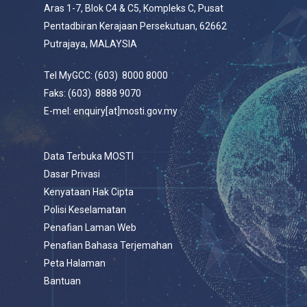
Aras 1-7, Blok C4 & C5, Kompleks C, Pusat
Pentadbiran Kerajaan Persekutuan, 62662
Putrajaya, MALAYSIA
Tel MyGCC: (603) 8000 8000
Faks: (603) 8888 9070
E-mel: enquiry[at]mosti.gov.my
Data Terbuka MOSTI
Dasar Privasi
Kenyataan Hak Cipta
Polisi Keselamatan
Penafian Laman Web
Penafian Bahasa Terjemahan
Peta Halaman
Bantuan