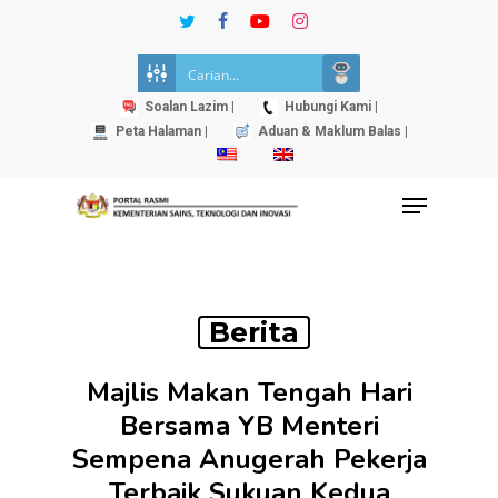
Skip
twitter
facebook
youtube
instagram
to
Close
main
Menu
content
Soalan Lazim |
Hubungi Kami |
Peta Halaman |
Aduan & Maklum Balas |
Menu
Berita
Majlis Makan Tengah Hari
Bersama YB Menteri
Sempena Anugerah Pekerja
Terbaik Sukuan Kedua