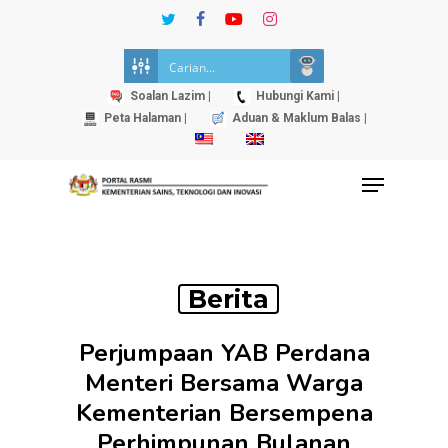
Skip
twitter
facebook
youtube
instagram
to
Close
main
Menu
content
Soalan Lazim |
Hubungi Kami |
Peta Halaman |
Aduan & Maklum Balas |
Menu
Berita
Perjumpaan YAB Perdana
Menteri Bersama Warga
Kementerian Bersempena
Perhimpunan Bulanan