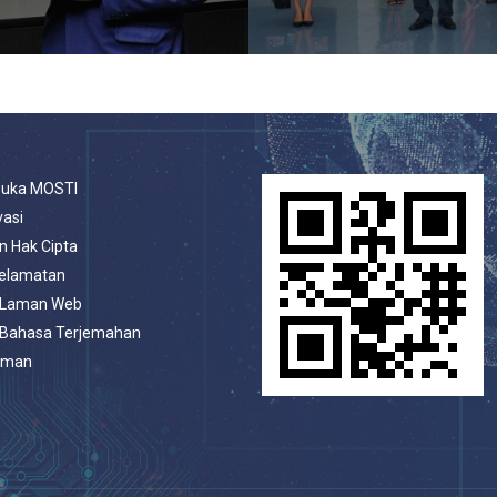
buka MOSTI
vasi
n Hak Cipta
selamatan
 Laman Web
 Bahasa Terjemahan
aman