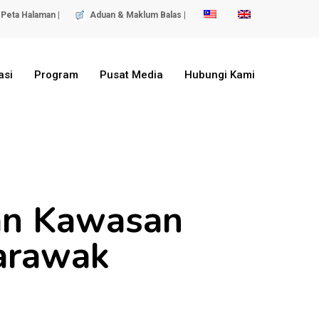
Peta Halaman |
Aduan & Maklum Balas |
asi
Program
Pusat Media
Hubungi Kami
an Kawasan
Sarawak