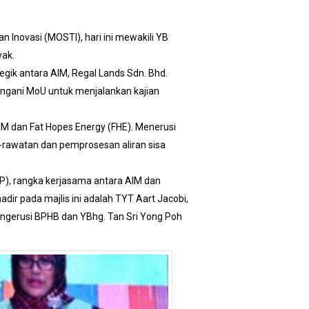
n Inovasi (MOSTI), hari ini mewakili YB
wak.
egik antara AIM, Regal Lands Sdn. Bhd.
angani MoU untuk menjalankan kajian
AIM dan Fat Hopes Energy (FHE). Menerusi
-rawatan dan pemprosesan aliran sisa
), rangka kerjasama antara AIM dan
r pada majlis ini adalah TYT Aart Jacobi,
 Pengerusi BPHB dan YBhg. Tan Sri Yong Poh