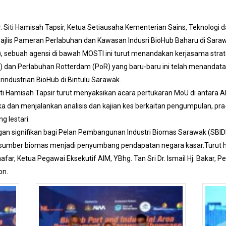
r. Siti Hamisah Tapsir, Ketua Setiausaha Kementerian Sains, Teknologi da
lis Pameran Perlabuhan dan Kawasan Indusri BioHub Baharu di Sara
M), sebuah agensi di bawah MOSTI ini turut menandakan kerjasama strat
B) dan Perlabuhan Rotterdam (PoR) yang baru-baru ini telah menandat
dustrian BioHub di Bintulu Sarawak.
 Siti Hamisah Tapsir turut menyaksikan acara pertukaran MoU di antara 
 dan menjalankan analisis dan kajian kes berkaitan pengumpulan, pra
 lestari.
 signifikan bagi Pelan Pembangunan Industri Biomas Sarawak (SBIDP
umber biomas menjadi penyumbang pendapatan negara kasar.Turut hadi
aafar, Ketua Pegawai Eksekutif AIM, YBhg. Tan Sri Dr. Ismail Hj. Bakar,
on.