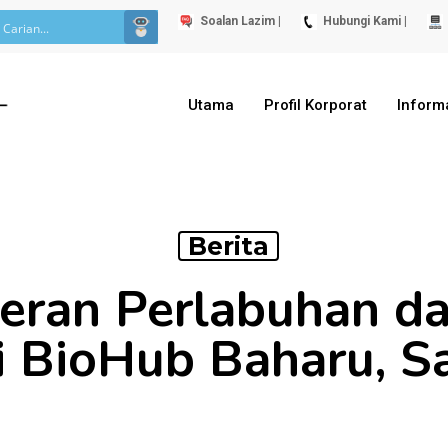
Soalan Lazim |
Hubungi Kami |
Utama
Profil Korporat
Inform
Berita
meran Perlabuhan d
i BioHub Baharu, 