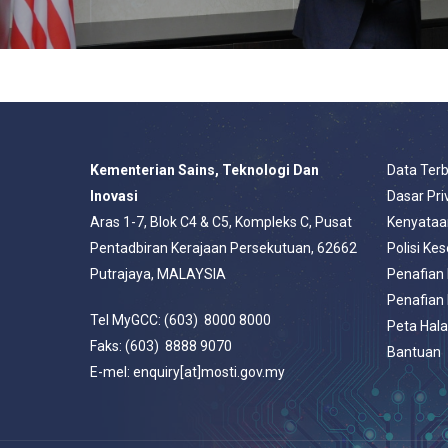
Kementerian Sains, Teknologi Dan
Data Ter
Inovasi
Dasar Pri
Aras 1-7, Blok C4 & C5, Kompleks C, Pusat
Kenyataa
Pentadbiran Kerajaan Persekutuan, 62662
Polisi Ke
Putrajaya, MALAYSIA
Penafian
Penafian
Tel MyGCC: (603) 8000 8000
Peta Hal
Faks: (603) 8888 9070
Bantuan
E-mel: enquiry[at]mosti.gov.my