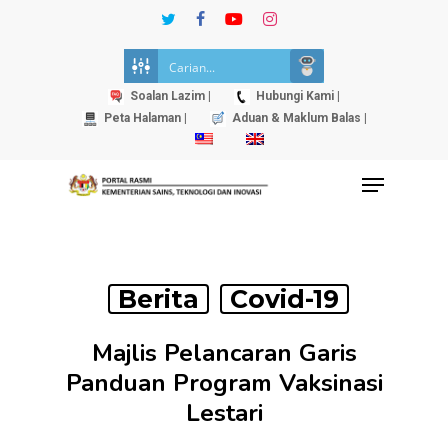
Skip
twitter
facebook
youtube
instagram
to
Close
main
Menu
content
Soalan Lazim |
Hubungi Kami |
Peta Halaman |
Aduan & Maklum Balas |
Menu
Berita
Covid-19
Majlis Pelancaran Garis
Panduan Program Vaksinasi
Lestari