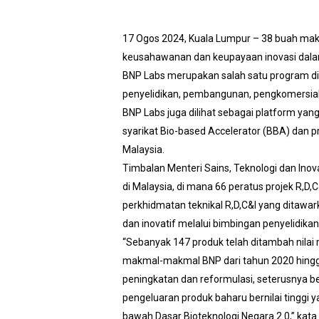
17 Ogos 2024, Kuala Lumpur – 38 buah mak
keusahawanan dan keupayaan inovasi dalam 
BNP Labs merupakan salah satu program d
penyelidikan, pembangunan, pengkomersiala
BNP Labs juga dilihat sebagai platform yan
syarikat Bio-based Accelerator (BBA) dan 
Malaysia.
Timbalan Menteri Sains, Teknologi dan Ino
di Malaysia, di mana 66 peratus projek R,D,C
perkhidmatan teknikal R,D,C&I yang ditawa
dan inovatif melalui bimbingan penyelidika
“Sebanyak 147 produk telah ditambah nila
makmal-makmal BNP dari tahun 2020 hingga 
peningkatan dan reformulasi, seterusnya 
pengeluaran produk baharu bernilai tingg
bawah Dasar Bioteknologi Negara 2.0,” kat