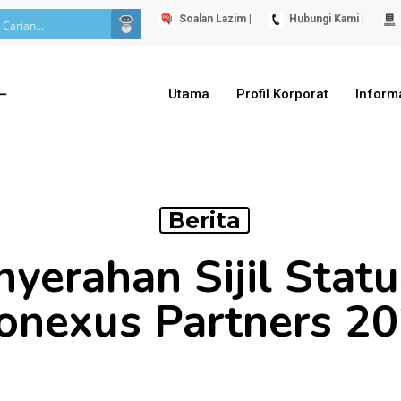
Soalan Lazim |
Hubungi Kami |
Utama
Profil Korporat
Inform
Berita
nyerahan Sijil Sta
onexus Partners 2