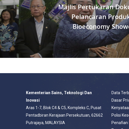
Majlis Pertukaran Do
Pelancaran Produk
Bioeconomy Show
Kementerian Sains, Teknologi Dan
Data Ter
Inovasi
Dasar Pri
Aras 1-7, Blok C4 & C5, Kompleks C, Pusat
Kenyataa
Pentadbiran Kerajaan Persekutuan, 62662
Polisi Ke
Putrajaya, MALAYSIA
Penafian