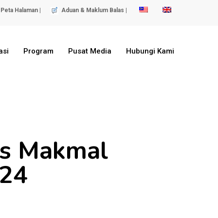
Peta Halaman |
Aduan & Maklum Balas |
asi
Program
Pusat Media
Hubungi Kami
tus Makmal
024