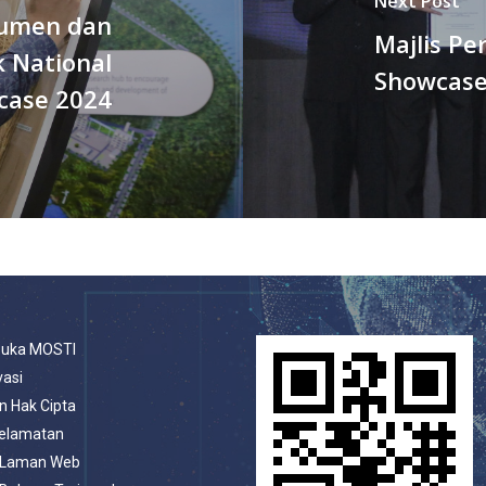
Next Post
kumen dan
Majlis P
 National
Showcase
case 2024
buka MOSTI
vasi
n Hak Cipta
selamatan
 Laman Web