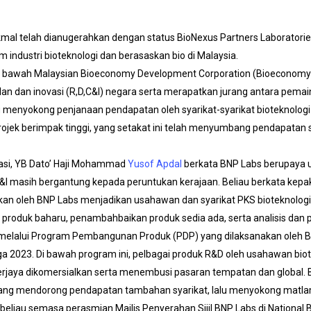
mal telah dianugerahkan dengan status BioNexus Partners Laborator
industri bioteknologi dan berasaskan bio di Malaysia.
i bawah Malaysian Bioeconomy Development Corporation (Bioeconomy
n dan inovasi (R,D,C&I) negara serta merapatkan jurang antara pemain
g menyokong penjanaan pendapatan oleh syarikat-syarikat bioteknologi
projek berimpak tinggi, yang setakat ini telah menyumbang pendapatan
vasi, YB Dato’ Haji Mohammad
Yusof Apdal
berkata BNP Labs berupaya 
&I masih bergantung kepada peruntukan kerajaan. Beliau berkata kepakaran
rkan oleh BNP Labs menjadikan usahawan dan syarikat PKS bioteknologi
n produk baharu, penambahbaikan produk sedia ada, serta analisis dan
i melalui Program Pembangunan Produk (PDP) yang dilaksanakan oleh
2023. Di bawah program ini, pelbagai produk R&D oleh usahawan biot
berjaya dikomersialkan serta menembusi pasaran tempatan dan globa
i yang mendorong pendapatan tambahan syarikat, lalu menyokong matl
a beliau semasa perasmian Majlis Penyerahan Sijil BNP Labs di Nation