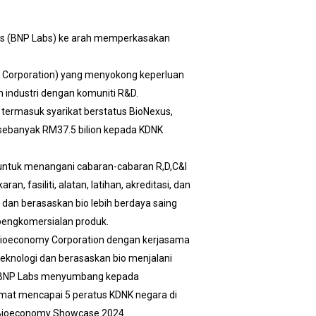
ies (BNP Labs) ke arah memperkasakan
 Corporation) yang menyokong keperluan
 industri dengan komuniti R&D.
 termasuk syarikat berstatus BioNexus,
 sebanyak RM37.5 bilion kepada KDNK
untuk menangani cabaran-cabaran R,D,C&I
, fasiliti, alatan, latihan, akreditasi, dan
 dan berasaskan bio lebih berdaya saing
 pengkomersialan produk.
 Bioeconomy Corporation dengan kerjasama
eknologi dan berasaskan bio menjalani
l. BNP Labs menyumbang kepada
amat mencapai 5 peratus KDNK negara di
al Bioeconomy Showcase 2024