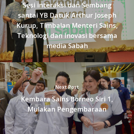
Sesi interaksi dan Sembang
santai YB Datuk Arthur Joseph
Kurup, Timbalan Menteri Sains,
Teknologi dan Inovasi bersama
media Sabah
Next Post
Kembara Sains Borneo Siri 1,
Mulakan Pengembaraan