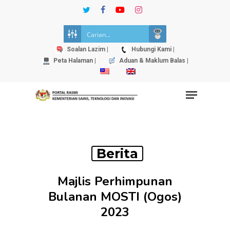
Skip
twitter
facebook
youtube
instagram
to
Close
main
Menu
content
Soalan Lazim |
Hubungi Kami |
Peta Halaman |
Aduan & Maklum Balas |
Menu
Berita
Majlis Perhimpunan
Bulanan MOSTI (Ogos)
2023