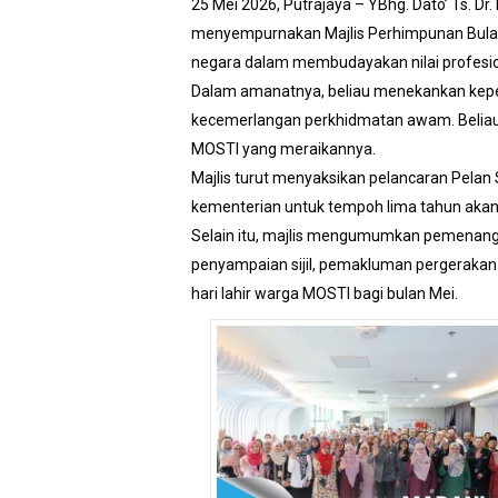
25 Mei 2026, Putrajaya – YBhg. Dato’ Ts. D
menyempurnakan Majlis Perhimpunan Bulana
negara dalam membudayakan nilai profesio
Dalam amanatnya, beliau menekankan kepe
kecemerlangan perkhidmatan awam. Beliau
MOSTI yang meraikannya.
Majlis turut menyaksikan pelancaran Pelan
kementerian untuk tempoh lima tahun akan
Selain itu, majlis mengumumkan pemenang 
penyampaian sijil, pemakluman pergerakan
hari lahir warga MOSTI bagi bulan Mei.