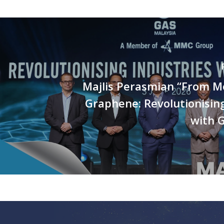
Majlis Perasmian “From M
Graphene: Revolutionisin
with 