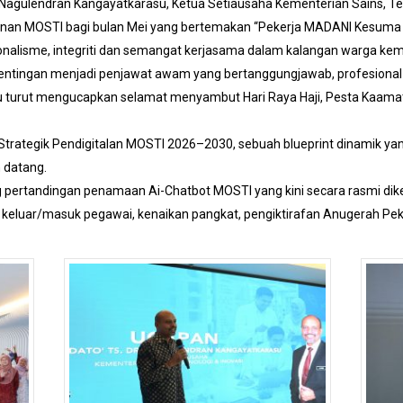
r. Nagulendran Kangayatkarasu, Ketua Setiausaha Kementerian Sains, Tek
n MOSTI bagi bulan Mei yang bertemakan “Pekerja MADANI Kesuma Ban
nalisme, integriti dan semangat kerjasama dalam kalangan warga kem
ntingan menjadi penjawat awam yang bertanggungjawab, profesional 
 turut mengucapkan selamat menyambut Hari Raya Haji, Pesta Kaama
 Strategik Pendigitalan MOSTI 2026–2030, sebuah blueprint dinamik yan
 datang.
pertandingan penamaan Ai-Chatbot MOSTI yang kini secara rasmi diken
 keluar/masuk pegawai, kenaikan pangkat, pengiktirafan Anugerah Pek