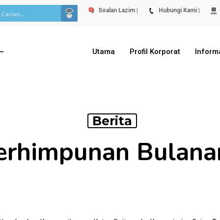
Soalan Lazim |
Hubungi Kami |
Utama
Profil Korporat
Inform
Berita
Perhimpunan Bulan