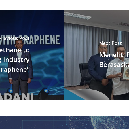
Previous Post
Next Post
ethane to
Meneliti 
g Industry
Berasaska
Graphene”