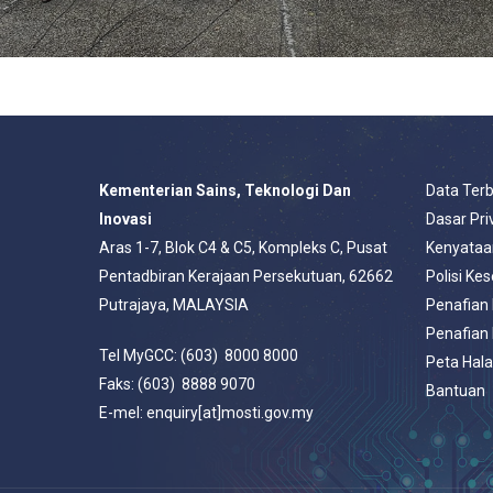
Kementerian Sains, Teknologi Dan
Data Ter
Inovasi
Dasar Pri
Aras 1-7, Blok C4 & C5, Kompleks C, Pusat
Kenyataa
Pentadbiran Kerajaan Persekutuan, 62662
Polisi Ke
Putrajaya, MALAYSIA
Penafian
Penafian
Tel MyGCC: (603) 8000 8000
Peta Hal
Faks: (603) 8888 9070
Bantuan
E-mel: enquiry[at]mosti.gov.my