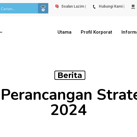
Soalan Lazim |
Hubungi Kami |
Utama
Profil Korporat
Inform
Berita
 Perancangan Strat
2024