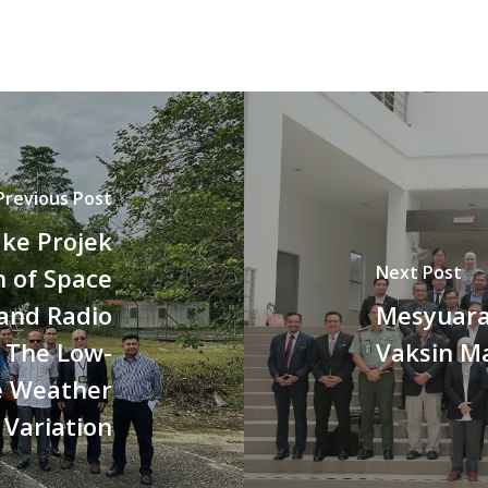
Previous Post
ke Projek
Next Post
 of Space
and Radio
Mesyuara
 The Low-
Vaksin M
e Weather
Variation