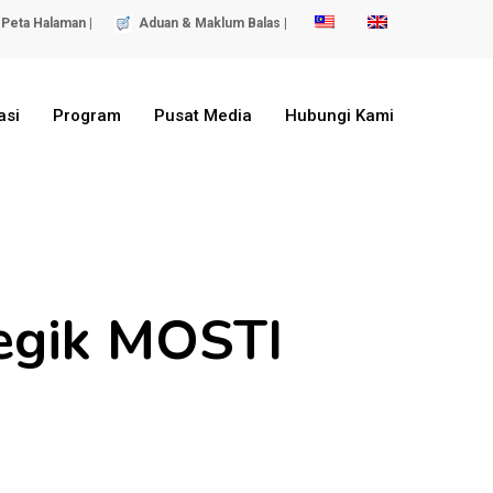
Peta Halaman |
Aduan & Maklum Balas |
asi
Program
Pusat Media
Hubungi Kami
egik MOSTI