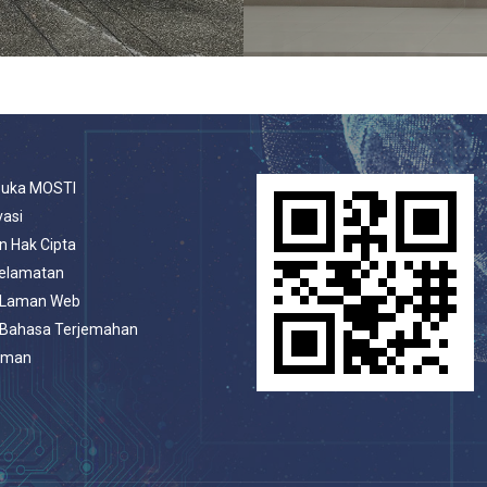
buka MOSTI
vasi
n Hak Cipta
selamatan
 Laman Web
 Bahasa Terjemahan
aman