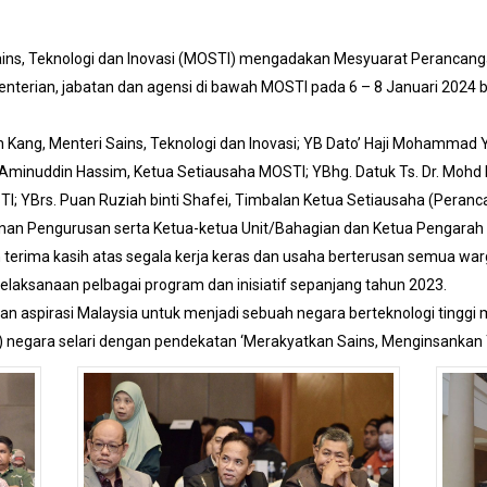
Sains, Teknologi dan Inovasi (MOSTI) mengadakan Mesyuarat Perancang
nterian, jabatan dan agensi di bawah MOSTI pada 6 – 8 Januari 2024
 Kang, Menteri Sains, Teknologi dan Inovasi; YB Dato’ Haji Mohammad 
 Hj. Aminuddin Hassim, Ketua Setiausaha MOSTI; YBhg. Datuk Ts. Dr. Mo
; YBrs. Puan Ruziah binti Shafei, Timbalan Ketua Setiausaha (Peran
anan Pengurusan serta Ketua-ketua Unit/Bahagian dan Ketua Pengarah
 terima kasih atas segala kerja keras dan usaha berterusan semua wa
pelaksanaan pelbagai program dan inisiatif sepanjang tahun 2023.
n aspirasi Malaysia untuk menjadi sebuah negara berteknologi tingg
IE) negara selari dengan pendekatan ‘Merakyatkan Sains, Menginsankan