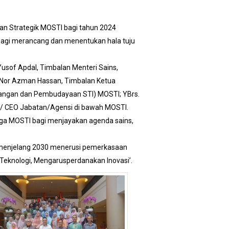
an Strategik MOSTI bagi tahun 2024
 bagi merancang dan menentukan hala tuju
Yusof Apdal, Timbalan Menteri Sains,
hd Nor Azman Hassan, Timbalan Ketua
cangan dan Pembudayaan STI) MOSTI; YBrs.
 / CEO Jabatan/Agensi di bawah MOSTI.
rga MOSTI bagi menjayakan agenda sains,
i menjelang 2030 menerusi pemerkasaan
 Teknologi, Mengarusperdanakan Inovasi’.