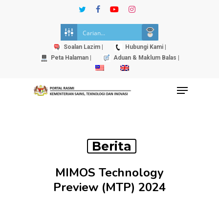
Skip
twitter
facebook
youtube
instagram
to
Close
main
Menu
content
Soalan Lazim |
Hubungi Kami |
Peta Halaman |
Aduan & Maklum Balas |
Menu
Berita
MIMOS Technology
Preview (MTP) 2024