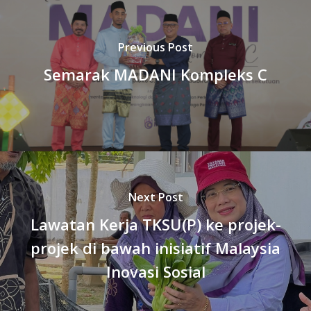
Previous Post
Semarak MADANI Kompleks C
Next Post
Lawatan Kerja TKSU(P) ke projek-
projek di bawah inisiatif Malaysia
Inovasi Sosial