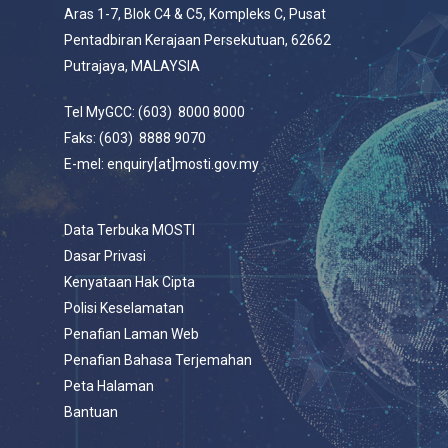
Aras 1-7, Blok C4 & C5, Kompleks C, Pusat
Pentadbiran Kerajaan Persekutuan, 62662
Putrajaya, MALAYSIA
Tel MyGCC: (603) 8000 8000
Faks: (603) 8888 9070
E-mel: enquiry[at]mosti.gov.my
Data Terbuka MOSTI
Dasar Privasi
Kenyataan Hak Cipta
Polisi Keselamatan
Penafian Laman Web
Penafian Bahasa Terjemahan
Peta Halaman
Bantuan