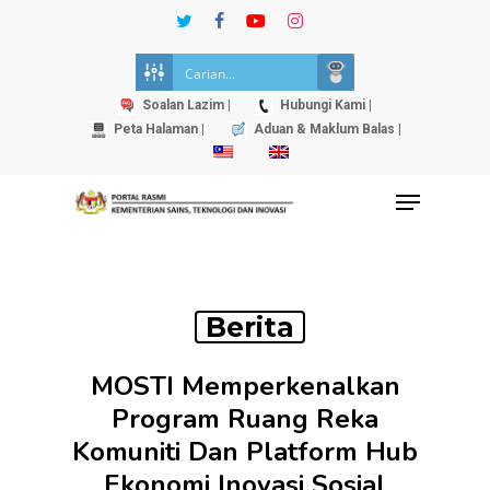
Skip
twitter
facebook
youtube
instagram
to
Close
main
Menu
content
Soalan Lazim |
Hubungi Kami |
Peta Halaman |
Aduan & Maklum Balas |
Menu
Berita
MOSTI Memperkenalkan
Program Ruang Reka
Komuniti Dan Platform Hub
Ekonomi Inovasi Sosial