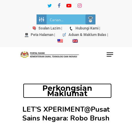
Skip
twitter
facebook
youtube
instagram
to
Close
main
Menu
content
Soalan Lazim |
Hubungi Kami |
Peta Halaman |
Aduan & Maklum Balas |
Menu
Perkongsian
Maklumat
LET’S XPERIMENT@Pusat
Sains Negara: Robo Brush