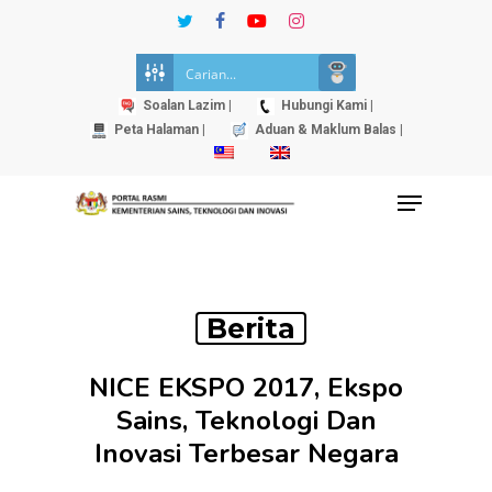
Skip
twitter
facebook
youtube
instagram
to
Close
main
Menu
content
Soalan Lazim |
Hubungi Kami |
Peta Halaman |
Aduan & Maklum Balas |
Menu
Berita
NICE EKSPO 2017, Ekspo
Sains, Teknologi Dan
Inovasi Terbesar Negara