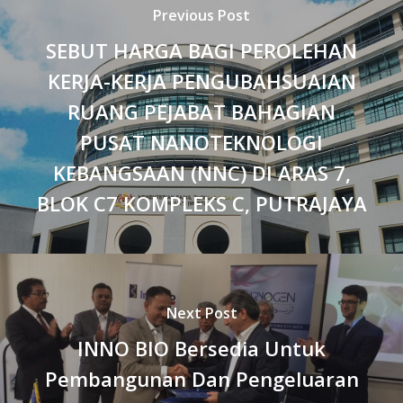
Previous Post
SEBUT HARGA BAGI PEROLEHAN
KERJA-KERJA PENGUBAHSUAIAN
RUANG PEJABAT BAHAGIAN
PUSAT NANOTEKNOLOGI
KEBANGSAAN (NNC) DI ARAS 7,
BLOK C7 KOMPLEKS C, PUTRAJAYA
Next Post
INNO BIO Bersedia Untuk
Pembangunan Dan Pengeluaran