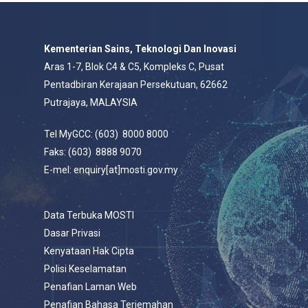
Kementerian Sains, Teknologi Dan Inovasi
Aras 1-7, Blok C4 & C5, Kompleks C, Pusat
Pentadbiran Kerajaan Persekutuan, 62662
Putrajaya, MALAYSIA
Tel MyGCC: (603) 8000 8000
Faks: (603) 8888 9070
E-mel: enquiry[at]mosti.gov.my
Data Terbuka MOSTI
Dasar Privasi
Kenyataan Hak Cipta
Polisi Keselamatan
Penafian Laman Web
Penafian Bahasa Terjemahan