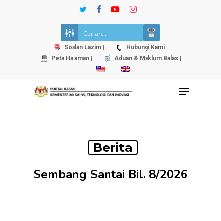
Skip
twitter
facebook
youtube
instagram
to
Close
main
Menu
content
Soalan Lazim |
Hubungi Kami |
Peta Halaman |
Aduan & Maklum Balas |
Menu
Berita
Sembang Santai Bil. 8/2026