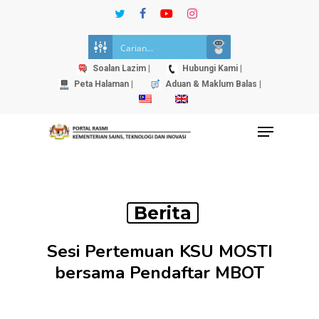
Skip
twitter
facebook
youtube
instagram
to
Close
main
Menu
content
Soalan Lazim |
Hubungi Kami |
Peta Halaman |
Aduan & Maklum Balas |
Menu
Berita
Sesi Pertemuan KSU MOSTI
bersama Pendaftar MBOT