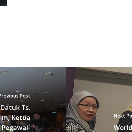
Previous Post
Datuk Ts.
Next Po
sim, Ketua
 Pegawai-
World