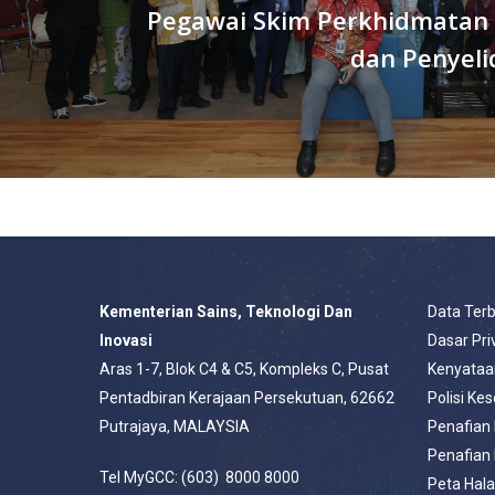
Pegawai Skim Perkhidmatan 
dan Penyeli
Kementerian Sains, Teknologi Dan
Data Ter
Inovasi
Dasar Pri
Aras 1-7, Blok C4 & C5, Kompleks C, Pusat
Kenyataa
Pentadbiran Kerajaan Persekutuan, 62662
Polisi Ke
Putrajaya, MALAYSIA
Penafian
Penafian
Tel MyGCC: (603) 8000 8000
Peta Hal