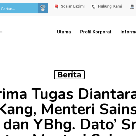
Soalan Lazim |
Hubungi Kami |
Utama
Profil Korporat
Inform
Berita
rima Tugas Diantar
Kang, Menteri Sains
i dan YBhg. Dato’ S