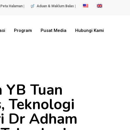
Peta Halaman |
Aduan & Maklum Balas |
asi
Program
Pusat Media
Hubungi Kami
a YB Tuan
, Teknologi
ri Dr Adham