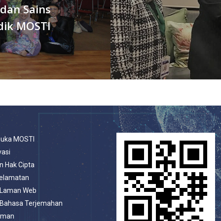
dan Sains
dik MOSTI
buka MOSTI
vasi
n Hak Cipta
selamatan
 Laman Web
 Bahasa Terjemahan
aman