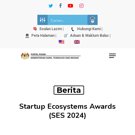
Skip
twitter
facebook
youtube
instagram
to
Close
main
Menu
content
Soalan Lazim |
Hubungi Kami |
Peta Halaman |
Aduan & Maklum Balas |
Menu
Berita
Startup Ecosystems Awards
(SES 2024)