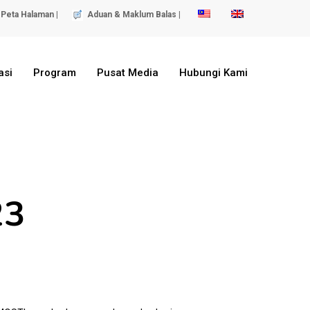
Peta Halaman |
Aduan & Maklum Balas |
asi
Program
Pusat Media
Hubungi Kami
23