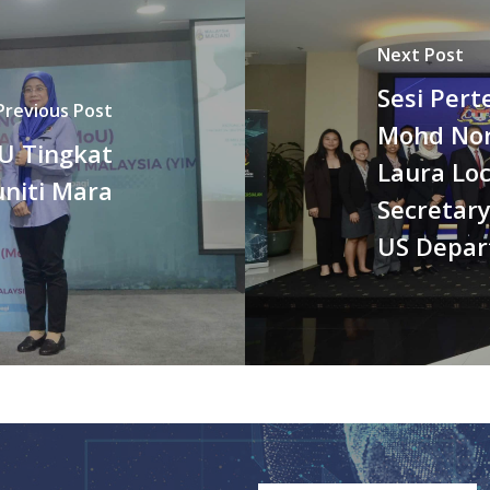
Next Post
Sesi Pert
Previous Post
Mohd Nor
U Tingkat
Laura Lo
uniti Mara
Secretary
US Depar