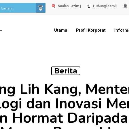
Soalan Lazim |
Hubungi Kami |
Utama
Profil Korporat
Inform
Berita
g Lih Kang, Menter
ogi dan Inovasi M
n Hormat Daripada