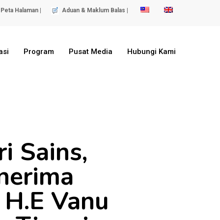
Peta Halaman |
Aduan & Maklum Balas |
asi
Program
Pusat Media
Hubungi Kami
i Sains,
enerima
 H.E Vanu