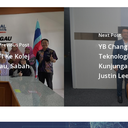
Next Post
Previous Post
YB Chang 
 Ke Kolej
Teknolog
au, Sabah
Kunjunga
Justin Le