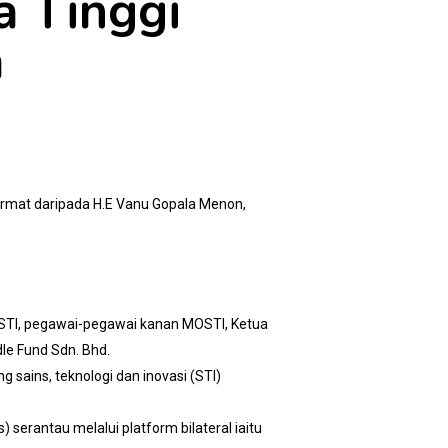
a Tinggi
a
hormat daripada H.E Vanu Gopala Menon,
MOSTI, pegawai-pegawai kanan MOSTI, Ketua
le Fund Sdn. Bhd.
ains, teknologi dan inovasi (STI)
serantau melalui platform bilateral iaitu