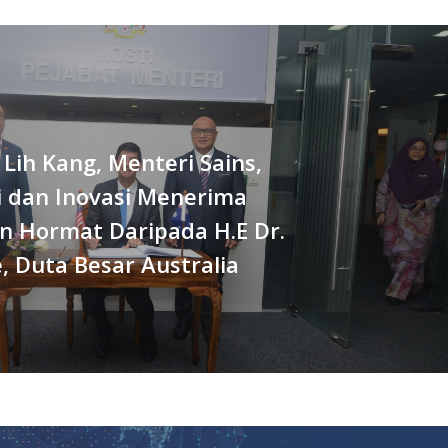
Lih Kang, Menteri Sains,
i dan Inovasi Menerima
n Hormat Daripada H.E Dr.
e, Duta Besar Australia