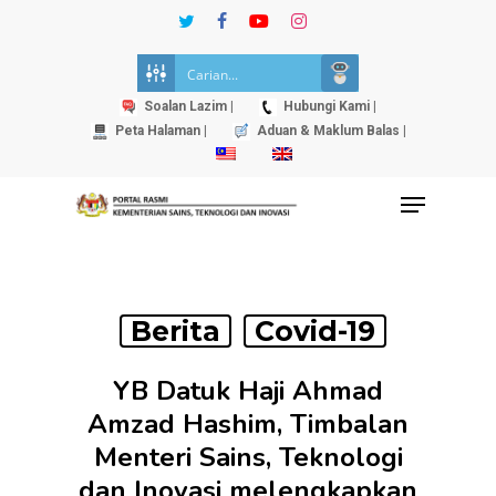
Skip
twitter
facebook
youtube
instagram
to
Close
main
Menu
content
Soalan Lazim |
Hubungi Kami |
Peta Halaman |
Aduan & Maklum Balas |
Menu
Berita
Covid-19
YB Datuk Haji Ahmad
Amzad Hashim, Timbalan
Menteri Sains, Teknologi
dan Inovasi melengkapkan