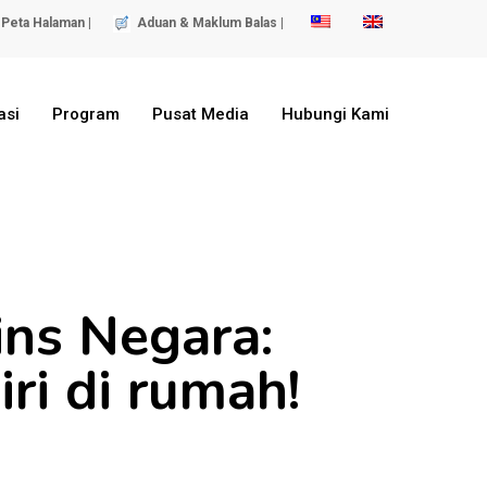
Peta Halaman |
Aduan & Maklum Balas |
asi
Program
Pusat Media
Hubungi Kami
ns Negara:
ri di rumah!