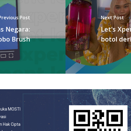
Previous Post
Next Post
s Negara:
Let's Xp
obo Brush
botol der
buka MOSTI
vasi
n Hak Cipta