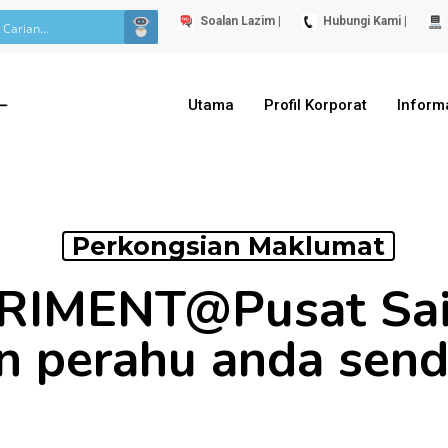
Soalan Lazim |
Hubungi Kami |
Utama
Profil Korporat
Inform
Perkongsian Maklumat
RIMENT@Pusat Sai
n perahu anda sendi